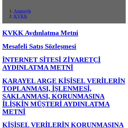
Anasayfa
KVKK
KVKK Aydınlatma Metni
Mesafeli Satış Sözleşmesi
İNTERNET SİTESİ ZİYARETÇİ
AYDINLATMA METNİ
KARAYEL ARGE KİŞİSEL VERİLERİN
TOPLANMASI, İŞLENMESİ,
SAKLANMASI, KORUNMASINA
İLİŞKİN MÜŞTERİ AYDINLATMA
METNİ
KİŞİSEL VERİLERİN KORUNMASINA