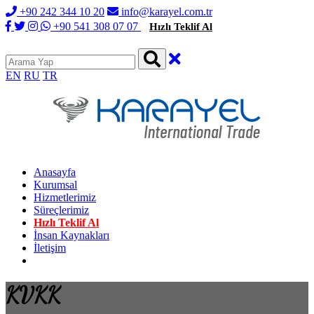
+90 242 344 10 20
info@karayel.com.tr
+90 541 308 07 07
Hızlı Teklif Al
EN
RU
TR
Anasayfa
Kurumsal
Hizmetlerimiz
Süreçlerimiz
Hızlı Teklif Al
İnsan Kaynakları
İletişim
KVKK